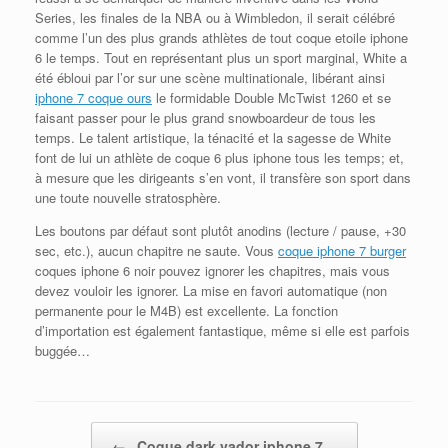
Series, les finales de la NBA ou à Wimbledon, il serait célébré
comme l’un des plus grands athlètes de tout coque etoile iphone
6 le temps. Tout en représentant plus un sport marginal, White a
été ébloui par l’or sur une scène multinationale, libérant ainsi
iphone 7 coque ours
le formidable Double McTwist 1260 et se
faisant passer pour le plus grand snowboardeur de tous les
temps. Le talent artistique, la ténacité et la sagesse de White
font de lui un athlète de coque 6 plus iphone tous les temps; et,
à mesure que les dirigeants s’en vont, il transfère son sport dans
une toute nouvelle stratosphère.
Les boutons par défaut sont plutôt anodins (lecture / pause, +30
sec, etc.), aucun chapitre ne saute. Vous
coque iphone 7 burger
coques iphone 6 noir pouvez ignorer les chapitres, mais vous
devez vouloir les ignorer. La mise en favori automatique (non
permanente pour le M4B) est excellente. La fonction
d’importation est également fantastique, même si elle est parfois
buggée…
Post navigation
←
Coque dark vador iphone 7…