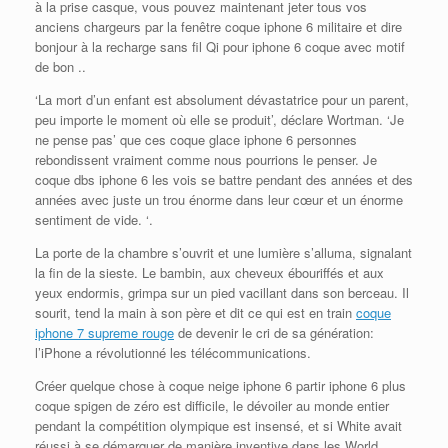
à la prise casque, vous pouvez maintenant jeter tous vos
anciens chargeurs par la fenêtre coque iphone 6 militaire et dire
bonjour à la recharge sans fil Qi pour iphone 6 coque avec motif
de bon ..
‘La mort d’un enfant est absolument dévastatrice pour un parent,
peu importe le moment où elle se produit’, déclare Wortman. ‘Je
ne pense pas’ que ces coque glace iphone 6 personnes
rebondissent vraiment comme nous pourrions le penser. Je
coque dbs iphone 6 les vois se battre pendant des années et des
années avec juste un trou énorme dans leur cœur et un énorme
sentiment de vide. ‘.
La porte de la chambre s’ouvrit et une lumière s’alluma, signalant
la fin de la sieste. Le bambin, aux cheveux ébouriffés et aux
yeux endormis, grimpa sur un pied vacillant dans son berceau. Il
sourit, tend la main à son père et dit ce qui est en train
coque
iphone 7 supreme rouge
de devenir le cri de sa génération:
l’iPhone a révolutionné les télécommunications.
Créer quelque chose à coque neige iphone 6 partir iphone 6 plus
coque spigen de zéro est difficile, le dévoiler au monde entier
pendant la compétition olympique est insensé, et si White avait
réussi à se démarquer de manière inventive dans les World