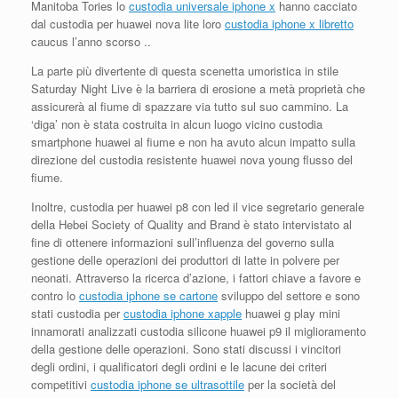
Manitoba Tories lo
custodia universale iphone x
hanno cacciato
dal custodia per huawei nova lite loro
custodia iphone x libretto
caucus l’anno scorso ..
La parte più divertente di questa scenetta umoristica in stile
Saturday Night Live è la barriera di erosione a metà proprietà che
assicurerà al fiume di spazzare via tutto sul suo cammino. La
‘diga’ non è stata costruita in alcun luogo vicino custodia
smartphone huawei al fiume e non ha avuto alcun impatto sulla
direzione del custodia resistente huawei nova young flusso del
fiume.
Inoltre, custodia per huawei p8 con led il vice segretario generale
della Hebei Society of Quality and Brand è stato intervistato al
fine di ottenere informazioni sull’influenza del governo sulla
gestione delle operazioni dei produttori di latte in polvere per
neonati. Attraverso la ricerca d’azione, i fattori chiave a favore e
contro lo
custodia iphone se cartone
sviluppo del settore e sono
stati custodia per
custodia iphone xapple
huawei g play mini
innamorati analizzati custodia silicone huawei p9 il ​​miglioramento
della gestione delle operazioni. Sono stati discussi i vincitori
degli ordini, i qualificatori degli ordini e le lacune dei criteri
competitivi
custodia iphone se ultrasottile
per la società del