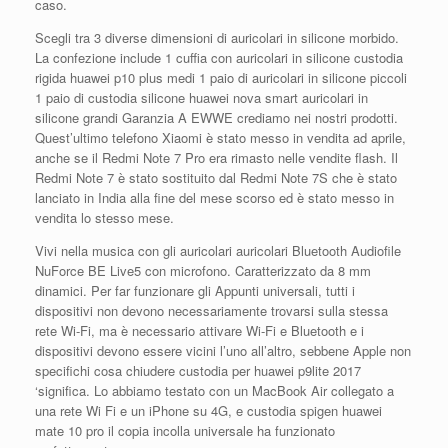
caso.
Scegli tra 3 diverse dimensioni di auricolari in silicone morbido.
La confezione include 1 cuffia con auricolari in silicone custodia
rigida huawei p10 plus medi 1 paio di auricolari in silicone piccoli
1 paio di custodia silicone huawei nova smart auricolari in
silicone grandi Garanzia A EWWE crediamo nei nostri prodotti.
Quest’ultimo telefono Xiaomi è stato messo in vendita ad aprile,
anche se il Redmi Note 7 Pro era rimasto nelle vendite flash. Il
Redmi Note 7 è stato sostituito dal Redmi Note 7S che è stato
lanciato in India alla fine del mese scorso ed è stato messo in
vendita lo stesso mese.
Vivi nella musica con gli auricolari auricolari Bluetooth Audiofile
NuForce BE Live5 con microfono. Caratterizzato da 8 mm
dinamici. Per far funzionare gli Appunti universali, tutti i
dispositivi non devono necessariamente trovarsi sulla stessa
rete Wi-Fi, ma è necessario attivare Wi-Fi e Bluetooth e i
dispositivi devono essere vicini l’uno all’altro, sebbene Apple non
specifichi cosa chiudere custodia per huawei p9lite 2017
‘significa. Lo abbiamo testato con un MacBook Air collegato a
una rete Wi Fi e un iPhone su 4G, e custodia spigen huawei
mate 10 pro il copia incolla universale ha funzionato