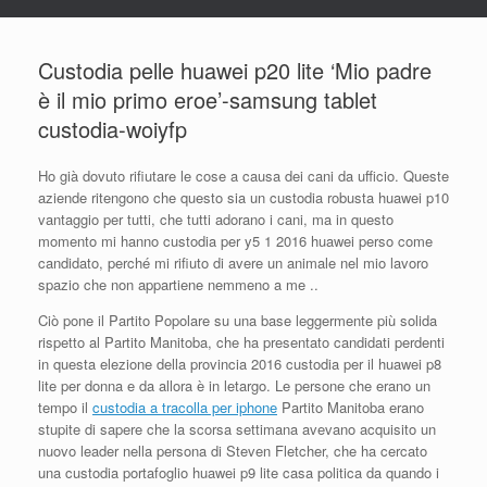
Custodia pelle huawei p20 lite ‘Mio padre
è il mio primo eroe’-samsung tablet
custodia-woiyfp
Ho già dovuto rifiutare le cose a causa dei cani da ufficio. Queste
aziende ritengono che questo sia un custodia robusta huawei p10
vantaggio per tutti, che tutti adorano i cani, ma in questo
momento mi hanno custodia per y5 1 2016 huawei perso come
candidato, perché mi rifiuto di avere un animale nel mio lavoro
spazio che non appartiene nemmeno a me ..
Ciò pone il Partito Popolare su una base leggermente più solida
rispetto al Partito Manitoba, che ha presentato candidati perdenti
in questa elezione della provincia 2016 custodia per il huawei p8
lite per donna e da allora è in letargo. Le persone che erano un
tempo il
custodia a tracolla per iphone
Partito Manitoba erano
stupite di sapere che la scorsa settimana avevano acquisito un
nuovo leader nella persona di Steven Fletcher, che ha cercato
una custodia portafoglio huawei p9 lite casa politica da quando i