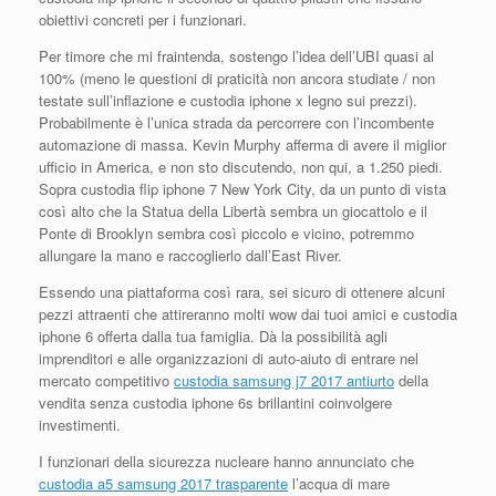
obiettivi concreti per i funzionari.
Per timore che mi fraintenda, sostengo l’idea dell’UBI quasi al
100% (meno le questioni di praticità non ancora studiate / non
testate sull’inflazione e custodia iphone x legno sui prezzi).
Probabilmente è l’unica strada da percorrere con l’incombente
automazione di massa. Kevin Murphy afferma di avere il miglior
ufficio in America, e non sto discutendo, non qui, a 1.250 piedi.
Sopra custodia flip iphone 7 New York City, da un punto di vista
così alto che la Statua della Libertà sembra un giocattolo e il
Ponte di Brooklyn sembra così piccolo e vicino, potremmo
allungare la mano e raccoglierlo dall’East River.
Essendo una piattaforma così rara, sei sicuro di ottenere alcuni
pezzi attraenti che attireranno molti wow dai tuoi amici e custodia
iphone 6 offerta dalla tua famiglia. Dà la possibilità agli
imprenditori e alle organizzazioni di auto-aiuto di entrare nel
mercato competitivo
custodia samsung j7 2017 antiurto
della
vendita senza custodia iphone 6s brillantini coinvolgere
investimenti.
I funzionari della sicurezza nucleare hanno annunciato che
custodia a5 samsung 2017 trasparente
l’acqua di mare