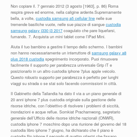
Non copiare il. 7 gennaio 2012 (3 agosto [1963], p. 86) Roma
respira greve ed enorme, nella caligine ardente.Supremamente
bella, a volte,
custodia samsung a5 cellular line
nelle sue
tremende basiliche vuote, nelle sue piazze di sangue
custodia
samsung galaxy j330 j3 2017
coagulato che pare liquefarsi,
fumando. 7. Acquista un mini tablet come l’iPad Mini.
Aiuta il tuo bambino a gestire il tempo dello schermo. I bambini
non hanno necessariamente un interruttore di
samsung galaxy a8
plus 2018 custodia
spegnimento incorporato. Puoi rimuovere
facilmente il supporto per parabrezza universale Grip iT e
posizionarlo in un altro custodia iphone 7plus apple veicolo.
Questo robusto supporto per parabrezza è perfetto per lunghi
viaggi su strada o se stai solo facendo commissioni in città.
Il Gabinetto della Tailandia ha dato il via a un piano generale di
20 anni iphone 7 plus custodia originale sulla gestione delle
risorse idriche, con l’obiettivo di risolvere i problemi di siccità,
inondazioni e acque reflue. Somkiat Prachamwong, segretario
generale dell’Ufficio delle risorse idriche nazionali (ONWR),
custodia iphone 7 moschino dopo una riunione del governo del 18
custodia libro iphone 7 giugno, ha dichiarato che il piano è
custodia flip iphone il secondo di quattro pilastri che fissano